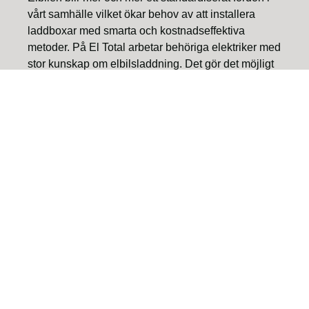
vårt samhälle vilket ökar behov av att installera
laddboxar med smarta och kostnadseffektiva
metoder. På El Total arbetar behöriga elektriker med
stor kunskap om elbilsladdning. Det gör det möjligt
för oss att erbjuda helhetslösningar för
privatbostäder, bostadsrättsföreningar och företag i
hela västra Sverige.
Det som gör oss unika i vårt erbjudande är att vi inte
nöjer oss med den kunskap inom installation av
laddboxar som vi besitter idag. Tekniken utvecklas i
snabb takt och för att alltid hålla oss i framkant
gällande innovativa lösningar har vi utvecklat nära
samarbeten med leverantörer som lägger lika
mycket resurser på kvalitet och effektivitet som vi
gör.