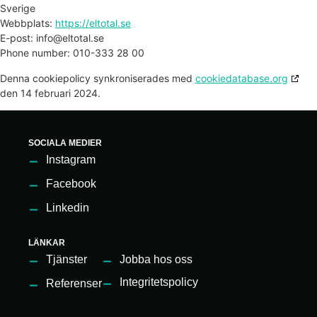
Sverige
Webbplats:
https://eltotal.se
E-post:
info@
eltotal.se
Phone number: 010-333 28 00
Denna cookiepolicy synkroniserades med
cookiedatabase.org
den 14 februari 2024.
SOCIALA MEDIER
Instagram
Facebook
Linkedin
LÄNKAR
Tjänster
Jobba hos oss
Integritetspolicy
Referenser